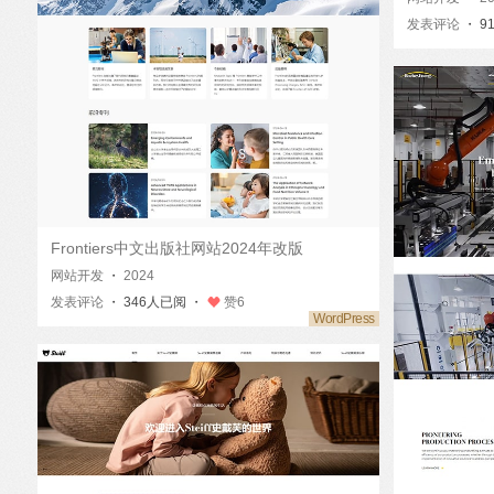
发表评论
・ 9
Frontiers中文出版社网站2024年改版
网站开发
・
2024
发表评论
・ 346人已阅 ・
赞
6