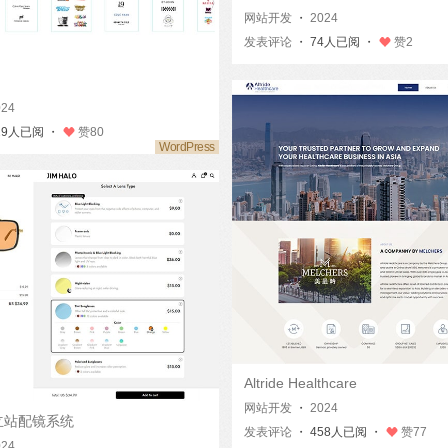
网站开发
・
2024
发表评论
・ 74人已阅 ・
赞
2
024
29人已阅 ・
赞
80
Altride Healthcare
网站开发
・
2024
o独立站配镜系统
发表评论
・ 458人已阅 ・
赞
77
024