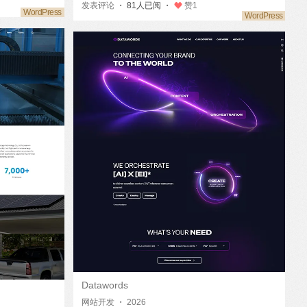
发表评论
・ 81人已阅 ・
赞
1
Datawords
网站开发
・
2026