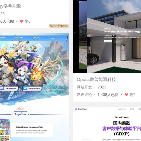
ergy洛希能源
023
06人已阅 ・
赞
6
Opess傲普能源科技
网站开发
・
2023
发表评论
・ 1,438人已阅 ・
赞
7