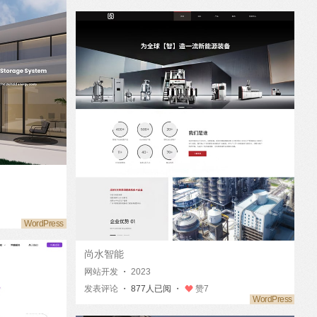
尚水智能
网站开发
・
2023
发表评论
・ 877人已阅 ・
赞
7