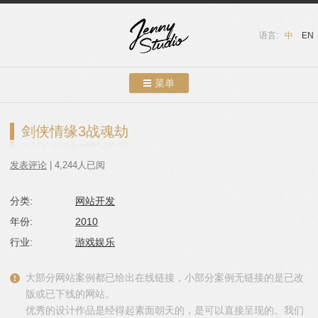
语言:
中
EN
菜单
跳转到内容
案例展示
剑侠情缘3战魂劫
关于我们
发表评论
| 4,244人已阅
服务介绍
分类:
网站开发
联系我们
年份:
2010
友情链接
行业:
游戏娱乐
博客
大部分网站案例都已给出在线链接，小部分案例无链接的是已改
版或已下线的网站。
优秀的设计作品是经得起素面朝天的，是可以直接呈现的。我们