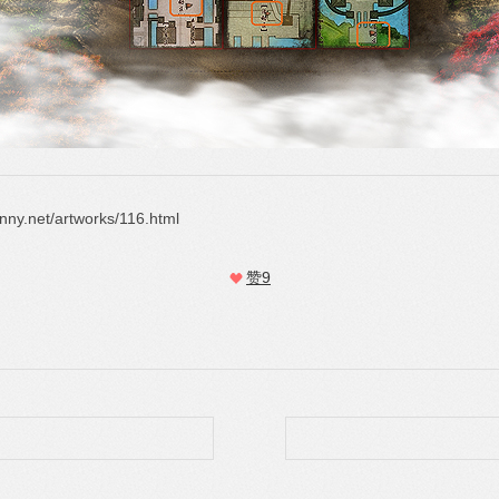
t/artworks/116.html
赞
9