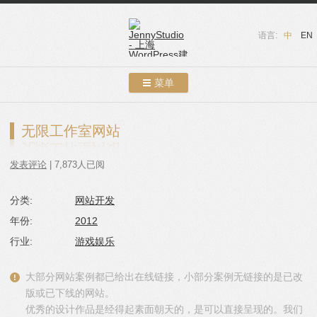
语言:
中
EN
菜单
跳转到内容
案例展示
无限工作室网站
关于我们
发表评论
| 7,873人已阅
服务介绍
分类:
网站开发
联系我们
年份:
2012
友情链接
行业:
游戏娱乐
博客
大部分网站案例都已给出在线链接，小部分案例无链接的是已改
版或已下线的网站。
优秀的设计作品是经得起素面朝天的，是可以直接呈现的。我们