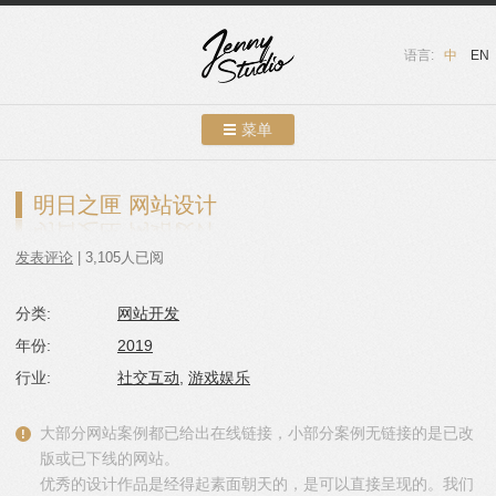
语言:
中
EN
菜单
跳转到内容
案例展示
明日之匣 网站设计
关于我们
发表评论
| 3,105人已阅
服务介绍
分类:
网站开发
联系我们
年份:
2019
友情链接
行业:
社交互动
,
游戏娱乐
博客
大部分网站案例都已给出在线链接，小部分案例无链接的是已改
版或已下线的网站。
优秀的设计作品是经得起素面朝天的，是可以直接呈现的。我们