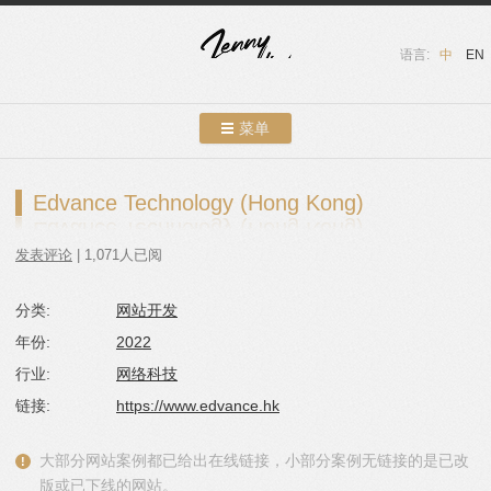
语言:
中
EN
菜单
跳转到内容
案例展示
Edvance Technology (Hong Kong)
关于我们
发表评论
| 1,071人已阅
服务介绍
分类:
网站开发
联系我们
年份:
2022
友情链接
行业:
网络科技
链接:
https://www.edvance.hk
博客
大部分网站案例都已给出在线链接，小部分案例无链接的是已改
版或已下线的网站。