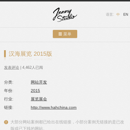
语言:
中
EN
菜单
跳转到内容
案例展示
汉海展览 2015版
关于我们
发表评论
| 4,462人已阅
服务介绍
分类:
网站开发
联系我们
年份:
2015
友情链接
行业:
展览展会
链接:
http://www.hahchina.com
博客
大部分网站案例都已给出在线链接，小部分案例无链接的是已改
版或已下线的网站。