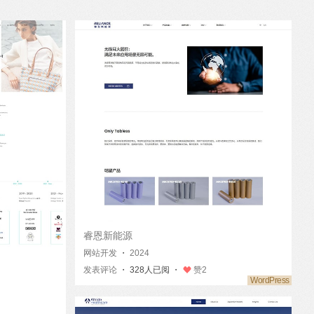
睿恩新能源
网站开发
・
2024
发表评论
・ 328人已阅 ・
赞
2