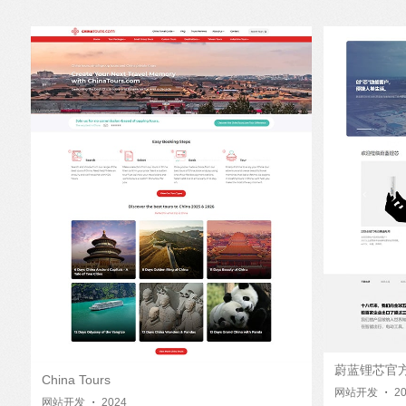
蔚蓝锂芯官
China Tours
网站开发
・
2
网站开发
・
2024