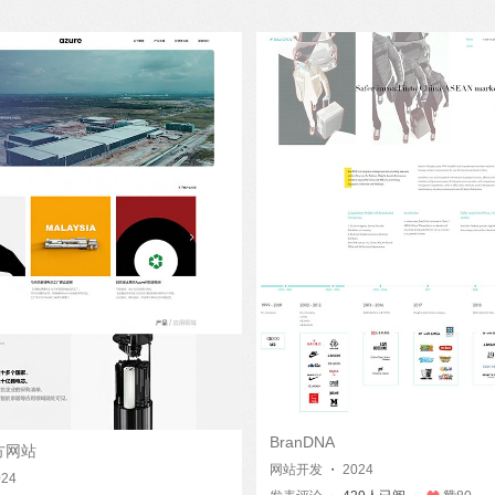
BranDNA
方网站
网站开发
・
2024
024