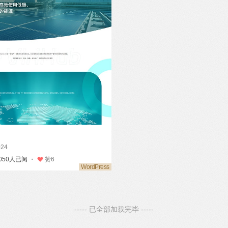
024
,050人已阅 ・
赞
6
----- 已全部加载完毕 -----