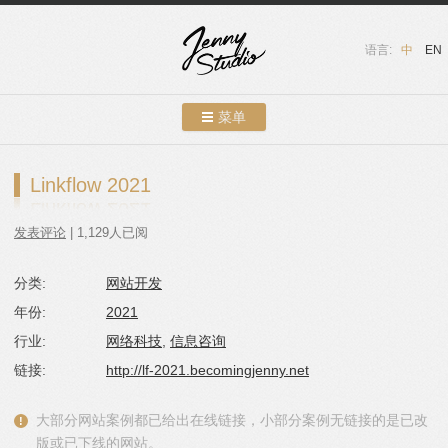
语言:
中
EN
菜单
跳转到内容
案例展示
Linkflow 2021
关于我们
发表评论
| 1,129人已阅
服务介绍
分类:
网站开发
联系我们
年份:
2021
友情链接
行业:
网络科技
,
信息咨询
链接:
http://lf-2021.becomingjenny.net
博客
大部分网站案例都已给出在线链接，小部分案例无链接的是已改
版或已下线的网站。