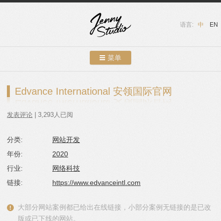
语言:
中
EN
菜单
跳转到内容
案例展示
Edvance International 安领国际官网
关于我们
发表评论
| 3,293人已阅
服务介绍
分类:
网站开发
联系我们
年份:
2020
友情链接
行业:
网络科技
链接:
https://www.edvanceintl.com
博客
大部分网站案例都已给出在线链接，小部分案例无链接的是已改
版或已下线的网站。