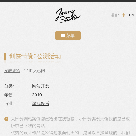
语言:
中
EN
菜单
跳转到内容
案例展示
剑侠情缘3公测活动
关于我们
发表评论
| 4,181人已阅
服务介绍
分类:
网站开发
联系我们
年份:
2010
友情链接
行业:
游戏娱乐
博客
大部分网站案例都已给出在线链接，小部分案例无链接的是已改
版或已下线的网站。
优秀的设计作品是经得起素面朝天的，是可以直接呈现的。我们