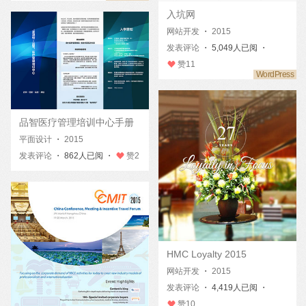
入坑网
网站开发
・
2015
发表评论
・ 5,049人已阅 ・
赞
11
品智医疗管理培训中心手册
平面设计
・
2015
发表评论
・ 862人已阅 ・
赞
2
HMC Loyalty 2015
网站开发
・
2015
发表评论
・ 4,419人已阅 ・
赞
10