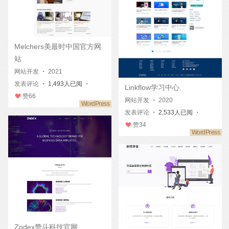
Melchers美最时中国官方网
站
网站开发
・
2021
发表评论
・ 1,493人已阅 ・
Linkflow学习中心
赞
66
网站开发
・
2020
发表评论
・ 2,533人已阅 ・
赞
34
Zndex赞斗科技官网