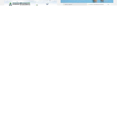
Clubhotel V5
网站开发
・
2014
发表评论
・ 3,227人已阅 ・
赞
3
首届国际医疗服务管理高峰
论坛
网站开发
・
2014
发表评论
・ 2,037人已阅 ・
赞
3
Clubhotel澳洲网站
网站开发
・
2014
发表评论
・ 4,809人已阅 ・