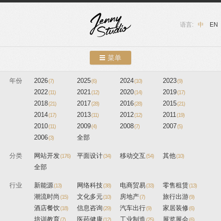
语言:
中
EN
菜单
跳转到内容
年份
2026
2025
2024
2023
(7)
(6)
案例展示
(10)
(9)
2022
2021
2020
2019
(11)
(12)
(14)
(17)
关于我们
2018
2017
2016
2015
(21)
(28)
(28)
(21)
2014
2013
2012
2011
(17)
(11)
(12)
(19)
服务介绍
2010
2009
2008
2007
(11)
(4)
(7)
(5)
2006
全部
(3)
联系我们
分类
网站开发
平面设计
移动交互
其他
(176)
(34)
(54)
(10)
友情链接
全部
行业
新能源
网络科技
博客
电商贸易
零售租赁
(13)
(38)
(33)
(13)
潮流时尚
文化多元
房地产
旅行出游
(15)
(10)
(7)
(9)
酒店餐饮
信息咨询
汽车出行
家居装修
(18)
(29)
(9)
(6)
培训教育
医药健康
工业制造
展览展会
(7)
(12)
(25)
(6)