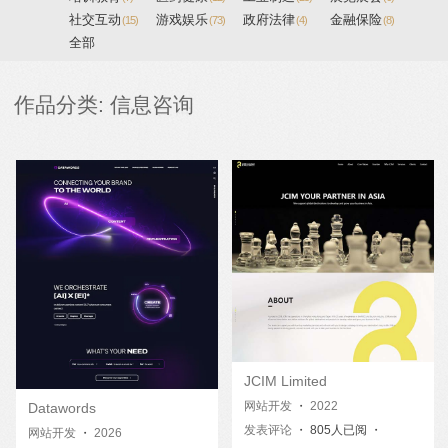
社交互动
游戏娱乐
政府法律
金融保险
(15)
(73)
(4)
(8)
全部
作品分类: 信息咨询
JCIM Limited
网站开发
・
2022
Datawords
发表评论
・ 805人已阅 ・
网站开发
・
2026