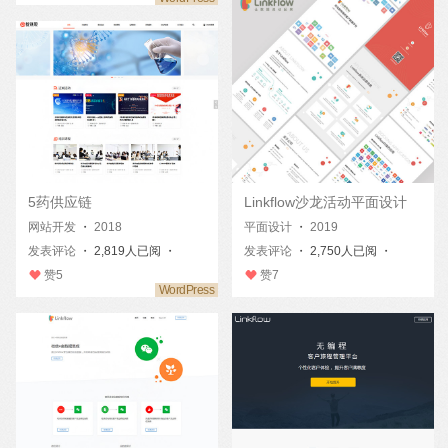
Linkflow沙龙活动平面设计
5药供应链
平面设计
・
2019
网站开发
・
2018
发表评论
・ 2,750人已阅 ・
发表评论
・ 2,819人已阅 ・
赞
7
赞
5