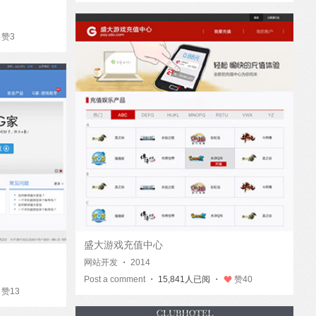
赞
3
盛大游戏充值中心
网站开发
・
2014
Post a comment
・ 15,841人已阅 ・
赞
40
赞
13