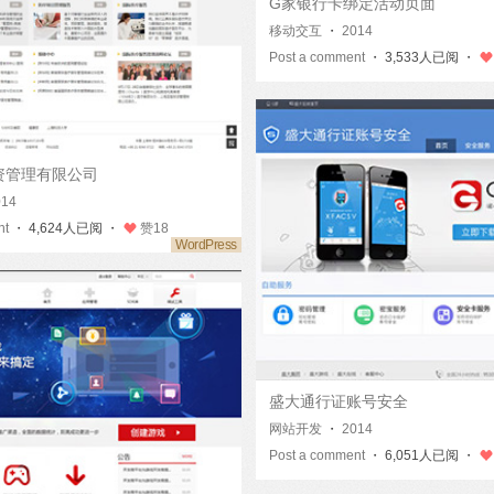
G家银行卡绑定活动页面
移动交互
・
2014
Post a comment
・ 3,533人已阅 ・
资管理有限公司
014
nt
・ 4,624人已阅 ・
赞
18
盛大通行证账号安全
网站开发
・
2014
Post a comment
・ 6,051人已阅 ・