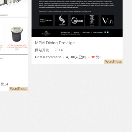
MPM Dining Previlige
网站开发
・
2014
Post a comment
・ 4,180人已阅 ・
赞
3
赞
14