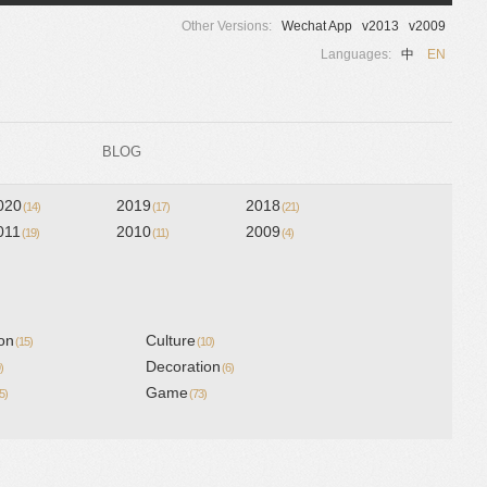
Other Versions:
Wechat App
v2013
v2009
Languages:
中
EN
BLOG
020
2019
2018
(14)
(17)
(21)
011
2010
2009
(19)
(11)
(4)
on
Culture
(15)
(10)
Decoration
)
(6)
Game
5)
(73)