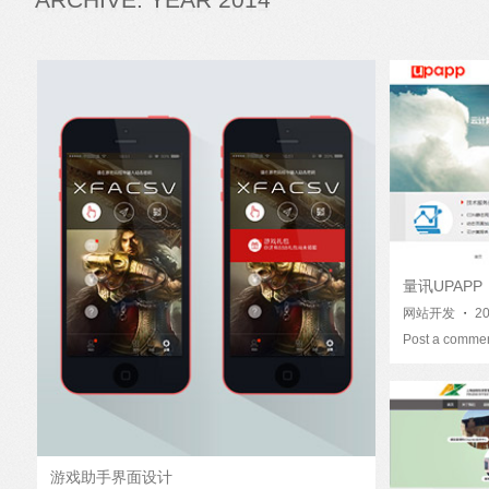
量讯UPAPP
网站开发
・
2
Post a comme
游戏助手界面设计