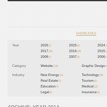
Skip to content
SHOWCASES
Year
2026
2025
2024
(7)
(6)
(
2017
2016
2015
(28)
(28)
(
2008
2007
2006
(7)
(5)
(
Category
Website
Graphic Design
(176)
(
Industry
New Energy
Technology
(13)
(38)
Real Estate
Tourism
(7)
(9)
Education
Medical
(7)
(12)
Legal
Insurance
(4)
(8)
ARCHIVE: YEAR 2014