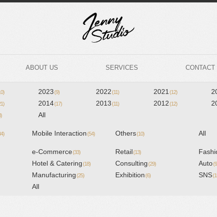
ABOUT US
SERVICES
CONTACT
2023
2022
2021
2
10)
(9)
(11)
(12)
2014
2013
2012
2
21)
(17)
(11)
(12)
All
3)
Mobile Interaction
Others
All
34)
(54)
(10)
e-Commerce
Retail
Fashi
(33)
(13)
Hotel & Catering
Consulting
Auto
(18)
(29)
(9
Manufacturing
Exhibition
SNS
(25)
(6)
(1
All