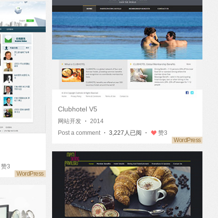
Clubhotel V5
网站开发
・
2014
Post a comment
・ 3,227人已阅 ・
赞
3
赞
3