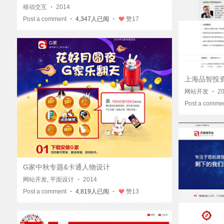
移动交互
・
2014
Post a comment
・ 4,347人已阅 ・
赞
17
上海品智投
网站开发
・
2
Post a comme
G家中秋专题&卡通人物设计
网站开发
,
平面设计
・
2014
Post a comment
・ 4,819人已阅 ・
赞
13