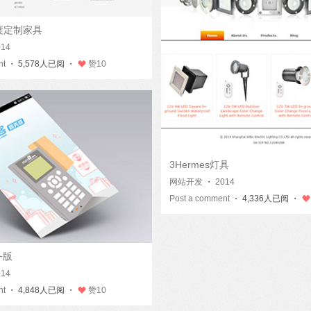
6度定制家具
014
nt
・ 5,578人已阅 ・
赞
10
3Hermes灯具
网站开发
・
2014
Post a comment
・ 4,336人已阅 ・
务版
014
nt
・ 4,848人已阅 ・
赞
10