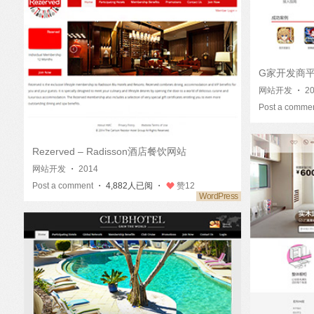
G家开发商
网站开发
・
2
Post a comme
Rezerved – Radisson酒店餐饮网站
网站开发
・
2014
Post a comment
・ 4,882人已阅 ・
赞
12