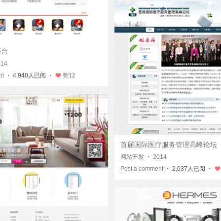
平台
014
nt
・ 4,940人已阅 ・
赞
12
首届国际医疗服务管理高峰论坛
网站开发
・
2014
Post a comment
・ 2,037人已阅 ・