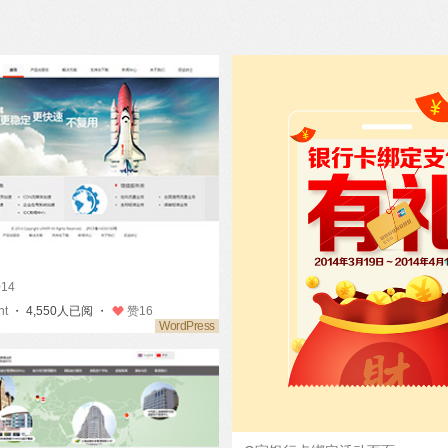
014
nt
・ 4,550人已阅 ・
赞
16