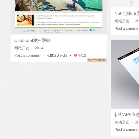
N56北纬5
网站开发
・
2
Post a comme
Clubhotel澳洲网站
网站开发
・
2014
Post a comment
・ 4,808人已阅 ・
赞
13
切客APP商
移动交互
・
2
Post a comme