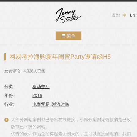
语言:
中
EN
菜单
跳转到内容
案例展示
网易考拉海购新年闺蜜Party邀请函H5
关于我们
发表评论
| 4,328人已阅
服务介绍
分类:
移动交互
联系我们
年份:
2016
友情链接
行业:
电商贸易
,
潮流时尚
博客
大部分网站案例都已给出在线链接，小部分案例无链接的是已改
版或已下线的网站。
优秀的设计作品是经得起素面朝天的，是可以直接呈现的。我们