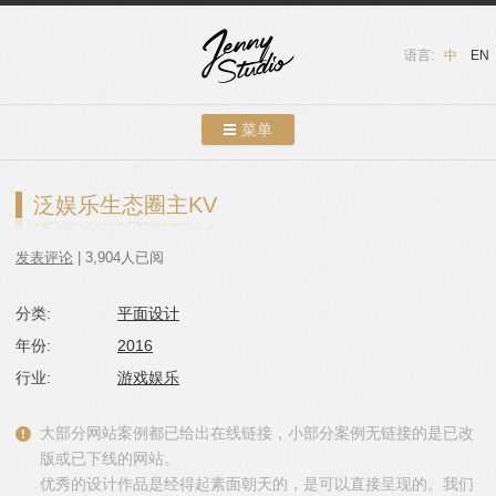
语言:
中
EN
菜单
跳转到内容
案例展示
泛娱乐生态圈主KV
关于我们
发表评论
| 3,904人已阅
服务介绍
分类:
平面设计
联系我们
年份:
2016
友情链接
行业:
游戏娱乐
博客
大部分网站案例都已给出在线链接，小部分案例无链接的是已改
版或已下线的网站。
优秀的设计作品是经得起素面朝天的，是可以直接呈现的。我们