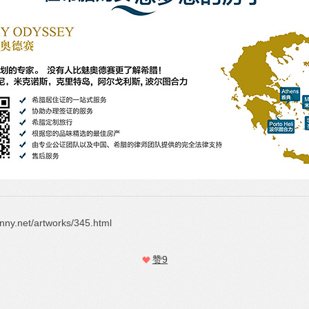
t/artworks/345.html
赞
9